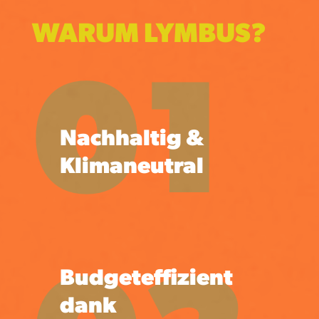
WARUM LYMBUS?
01
Nachhaltig &
Klimaneutral
Budgeteffizient
dank