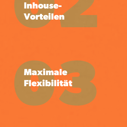
02
Inhouse-
Vorteilen
03
Maximale
Flexibilität