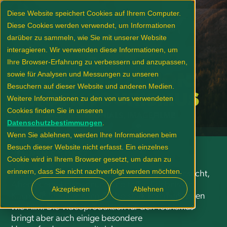
Diese Website speichert Cookies auf Ihrem Computer.
Diese Cookies werden verwendet, um Informationen
darüber zu sammeln, wie Sie mit unserer Website
interagieren. Wir verwenden diese Informationen, um
Ihre Browser-Erfahrung zu verbessern und anzupassen,
sowie für Analysen und Messungen zu unseren
VIDEOPRODUKTION
Besuchern auf dieser Website und anderen Medien.
FÜR DEN TOURISMUS
Weitere Informationen zu den von uns verwendeten
Cookies finden Sie in unseren
COMMERCIALS, TESTIMONIALS, IMAGEFILME
Datenschutzbestimmungen
.
Wenn Sie ablehnen, werden Ihre Informationen beim
Besuch dieser Website nicht erfasst. Ein einzelnes
KENNEN SIE DAS?
Cookie wird in Ihrem Browser gesetzt, um daran zu
erinnern, dass Sie nicht nachverfolgt werden möchten.
Tourismus und Reise-Marketing leben von Sehnsucht,
Abenteuern, Entspannung und tollen Erlebnissen.
Akzeptieren
Ablehnen
Kaum ein Medium kann das so stark kommunizieren
wie Film. Die Videoproduktion für den Tourismus
bringt aber auch einige besondere