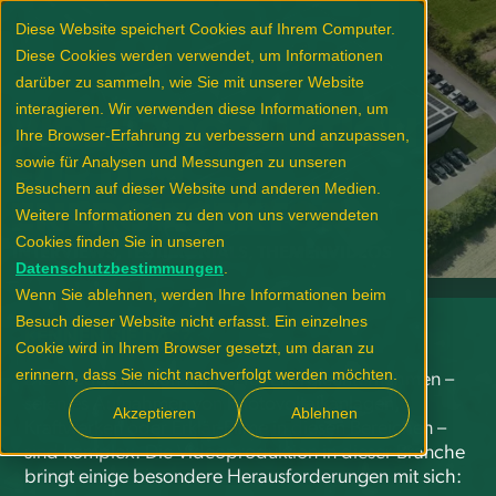
Diese Website speichert Cookies auf Ihrem Computer.
Diese Cookies werden verwendet, um Informationen
darüber zu sammeln, wie Sie mit unserer Website
interagieren. Wir verwenden diese Informationen, um
VIDEOPRODUKTION
Ihre Browser-Erfahrung zu verbessern und anzupassen,
sowie für Analysen und Messungen zu unseren
FÜR DEN
Besuchern auf dieser Website und anderen Medien.
ENERGIESEKTOR
Weitere Informationen zu den von uns verwendeten
Cookies finden Sie in unseren
INTERVIEWS, TESTIMONIALS, THEMENVIDEOS
Datenschutzbestimmungen
.
Wenn Sie ablehnen, werden Ihre Informationen beim
Besuch dieser Website nicht erfasst. Ein einzelnes
KENNEN SIE DAS?
Cookie wird in Ihrem Browser gesetzt, um daran zu
erinnern, dass Sie nicht nachverfolgt werden möchten.
Die Produktion von Filmen für Energieunternehmen –
seien es Aufnahmen von Photovoltaikanlagen,
Akzeptieren
Ablehnen
Kraftwerken oder Erklär-Filme in diesen Bereichen –
sind komplex. Die Videoproduktion in dieser Branche
bringt einige besondere Herausforderungen mit sich: