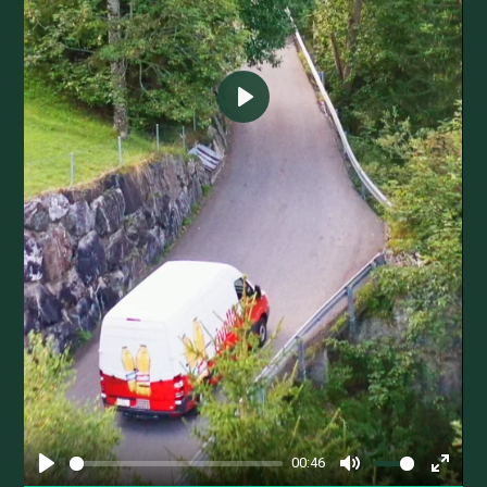
Play
00:46
Play
Mute
Enter