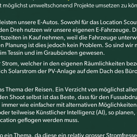
et möglichst umweltschonend Projekte umsetzen zu kö
 leisten unsere E-Autos. Sowohl für das Location Scou
eden Dreh nutzen wir unsere eigenen E-Fahrzeuge. Di
hrtszeiten in Kauf nehmen, weil die Fahrzeuge unte
en Planung ist dies jedoch kein Problem. So sind wir
 im Tessin und im Graubünden gewesen.
r Strom, welcher in den eigenen Räumlichkeiten bez
ich Solarstrom der PV-Anlage auf dem Dach des Bü
s Thema der Reisen. Ein Verzicht von möglichst all
den Shoot selbst ist das Beste, dass für den Fussabd
immer wie einfacher mit alternativen Möglichkeiten
oder teilweise Künstlicher Intelligenz (AI), so planen
ocation geflogen werden muss.
so ein Thema, da diese ein relativ grosser Stromfresse