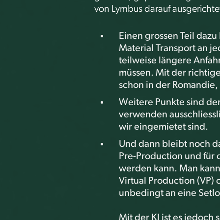
von Lymbus darauf ausgericht
Einen grossen Teil dazu
Material Transport an j
teilweise längere Anfa
müssen. Mit der richtig
schon in der Romandie,
Weitere Punkte sind de
verwenden ausschliessl
wir eingemietet sind.
Und dann bleibt noch da
Pre-Production und für 
werden kann. Man kann 
Virtual Production (VP) 
unbedingt an eine Setl
Mit der KI ist es jedoch 